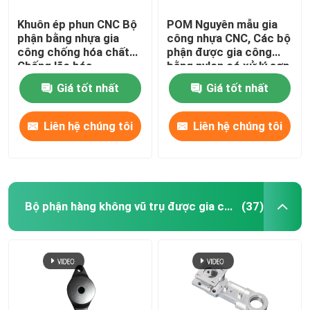
Khuôn ép phun CNC Bộ
POM Nguyên mẫu gia
phận bằng nhựa gia
công nhựa CNC, Các bộ
công chống hóa chất
phận được gia công
Chống lão hóa
bằng nylon có xử lý sơn
kết cấu
Giá tốt nhất
Giá tốt nhất
Liên hệ chúng tôi
Liên hệ chúng tôi
Bộ phận hàng không vũ trụ được gia công bằng máy CNC
(37)