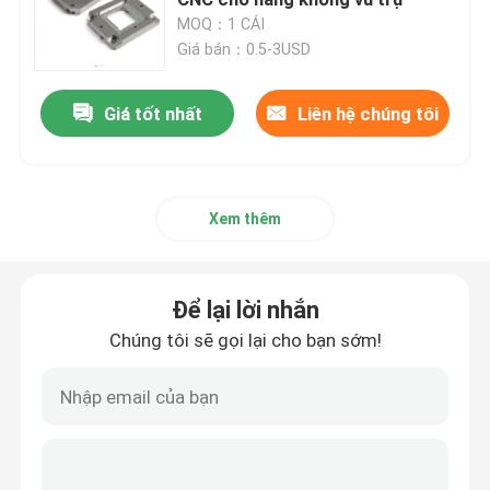
MOQ：1 CÁI
Giá bán：0.5-3USD
Bộ phận nhựa gia công CNC
Giá tốt nhất
Liên hệ chúng tôi
Bộ phận hàng không vũ trụ được gia công bằng máy C
Bộ phận gốm chính xác
Xem thêm
Giai đoạn tuyến tính XYZ
Để lại lời nhắn
Đồ đạc tự động hóa
Chúng tôi sẽ gọi lại cho bạn sớm!
Các thành phần y tế chính xác
Bộ phận người máy kim loại