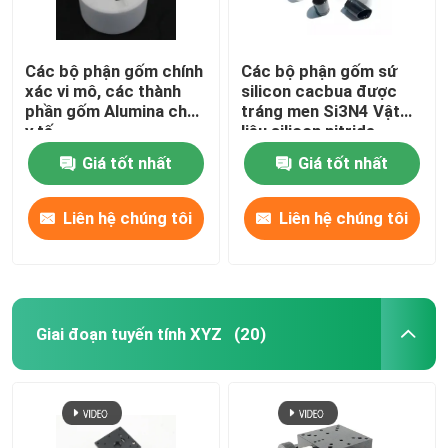
Các bộ phận gốm chính
Các bộ phận gốm sứ
xác vi mô, các thành
silicon cacbua được
phần gốm Alumina cho
tráng men Si3N4 Vật
y tế
liệu silicon nitride
Giá tốt nhất
Giá tốt nhất
Liên hệ chúng tôi
Liên hệ chúng tôi
Giai đoạn tuyến tính XYZ
(20)