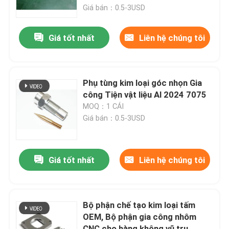
Giá bán：0.5-3USD
Về chúng tôi
Giá tốt nhất
Liên hệ chúng tôi
Tham quan nhà máy
Phụ tùng kim loại góc nhọn Gia
Kiểm soát chất lượng
công Tiện vật liệu Al 2024 7075
MOQ：1 CÁI
Giá bán：0.5-3USD
Liên hệ chúng tôi
Tin tức
Giá tốt nhất
Liên hệ chúng tôi
Tất cả các trường hợp
Bộ phận chế tạo kim loại tấm
OEM, Bộ phận gia công nhôm
Các bộ phận được gia công cnc chính xác
CNC cho hàng không vũ trụ