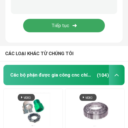
Bộ phận dập phần cứng
Các bộ phận đúc khuôn
Phụ tùng kim loại
CÁC LOẠI KHÁC TỪ CHÚNG TÔI
Bộ phận dập kim loại chính xác
Các bộ phận được gia công cnc chính xác
(104)
Bộ phận nhựa kỹ thuật
phụ tùng xe máy
Bộ giảm tốc bánh răng hành tinh