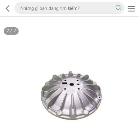
2
/
7