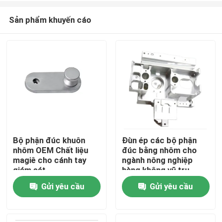
Sản phẩm khuyến cáo
Bộ phận đúc khuôn
Đùn ép các bộ phận
nhôm OEM Chất liệu
đúc bằng nhôm cho
Nhà
magiê cho cánh tay
ngành nông nghiệp
giám sát
hàng không vũ trụ
Gửi yêu cầu
Gửi yêu cầu
Sản phẩm
Hướng dẫn VR