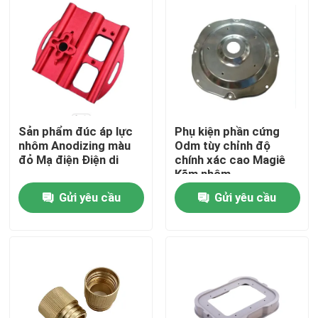
Về chúng tôi
Tham quan nhà máy
Kiểm soát chất lượng
Sản phẩm đúc áp lực
Phụ kiện phần cứng
nhôm Anodizing màu
Odm tùy chỉnh độ
đỏ Mạ điện Điện di
chính xác cao Magiê
Kẽm nhôm
Liên hệ chúng tôi
Gửi yêu cầu
Gửi yêu cầu
Tin tức
Tất cả các trường hợp
Các bộ phận được gia công cnc chính xác