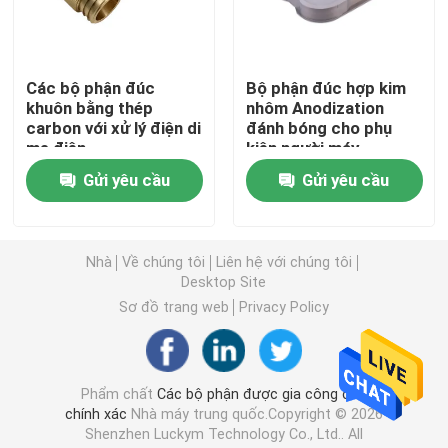
Bộ phận nhựa gia công CNC
Các bộ phận đúc
Bộ phận đúc hợp kim
khuôn bằng thép
nhôm Anodization
Bộ phận hàng không vũ trụ được gia công bằng máy C
carbon với xử lý điện di
đánh bóng cho phụ
mạ điện
kiện người máy
Bộ phận gốm chính xác
Gửi yêu cầu
Gửi yêu cầu
Giai đoạn tuyến tính XYZ
Nhà
Về chúng tôi
Liên hệ với chúng tôi
Desktop Site
Đồ đạc tự động hóa
Sơ đồ trang web
Privacy Policy
Các thành phần y tế chính xác
Phẩm chất
Các bộ phận được gia công cnc
chính xác
Nhà máy trung quốc.Copyright © 2026
Bộ phận người máy kim loại
Shenzhen Luckym Technology Co., Ltd.. All